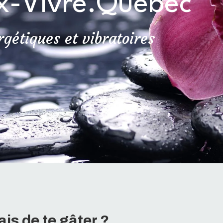
x-Vivre.Québec
rgétiques et vibratoires
ais de te gâter ?