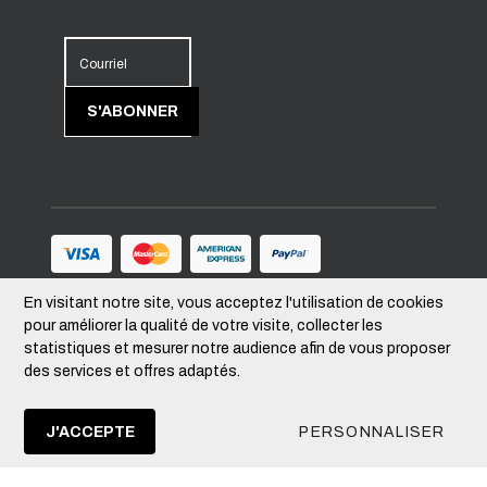
Courriel
S'ABONNER
En visitant notre site, vous acceptez l'utilisation de cookies
Suivez-nous
pour améliorer la qualité de votre visite, collecter les
statistiques et mesurer notre audience afin de vous proposer
des services et offres adaptés.
Devise
–
CAD
J'ACCEPTE
PERSONNALISER
© 2026 MIEUX-VIVRE.QUÉBEC Tous droits
réservés.