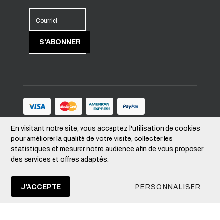
Courriel
S'ABONNER
En visitant notre site, vous acceptez l'utilisation de cookies
Suivez-nous
pour améliorer la qualité de votre visite, collecter les
statistiques et mesurer notre audience afin de vous proposer
des services et offres adaptés.
Devise
–
CAD
J'ACCEPTE
PERSONNALISER
© 2026 MIEUX-VIVRE.QUÉBEC Tous droits
réservés.