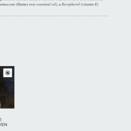
amascena (Damas rose essential oil), a-Tocopherol (vitamin E)
duit
E
YEN