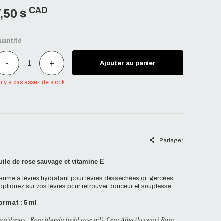
CAD
7,50 $
uantité
-
+
Ajouter au panier
 n'y a pas assez de stock
Partager
uile de rose sauvage et vitamine E
aume à lèvres hydratant pour lèvres desséchées ou gercées.
ppliquez sur vos lèvres pour retrouver douceur et souplesse.
ormat : 5 ml
ngrédients : Rosa blanda (wild rose oil), Cera Alba (beewax) Rosa