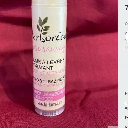
Q
Il
H
B
A
F
I